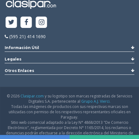
(595 21) 414 1690
Información Útil
Legales
Otros Enlaces
© 2026
Clasipar.com
y su logotipo son marcas registradas de Servicios
Digitales S.A. perteneciente al
Grupo A.J. Vierci.
Todas las imágenes de productos con sus respectivas marcas son
utilizadas con permiso de los respectivos representantes oficiales en
Paraguay.
Sitio web comercial adaptado a la Ley N° 4868/2013 "De Comercio
Electrónico", reglamentada por Decreto N° 1165/2014, los reclamos o
denuncias podrán efectuarse a la dirección electrónica del Ministerio de
Industria y Comercio:
infodgfdce@mic.gov.py