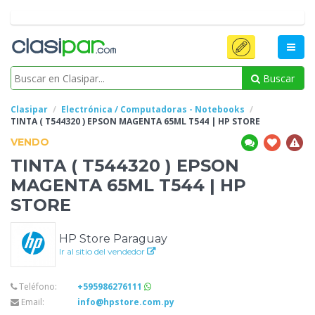
Buscar
Clasipar
Electrónica / Computadoras - Notebooks
TINTA ( T544320 ) EPSON MAGENTA 65ML T544 | HP
STORE
VENDO
TINTA ( T544320 ) EPSON
MAGENTA 65ML T544 | HP
STORE
HP Store Paraguay
Ir al sitio del vendedor
Teléfono:
+595986276111
Email:
info@hpstore.com.py