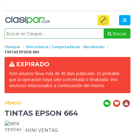
Buscar
Clasipar
Electrónica / Computadoras - Notebooks
TINTAS
EPSON 664
EXPIRADO
Este anuncio lleva más de 45 días publicado. Es probable
que la operación haya sido concretada o finalizada. Vea
anuncios relacionados a continuación del mismo.
VENDO
TINTAS
EPSON 664
MINI VENTAS