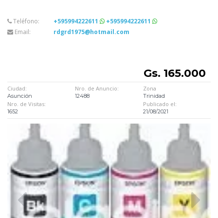
Teléfono:
+595994222611
+595994222611
Email:
rdgrd1975@hotmail.com
Gs. 165.000
Ciudad:
Nro. de Anuncio:
Zona
Asunción
12488
Trinidad
Nro. de Visitas:
Publicado el:
1652
21/08/2021