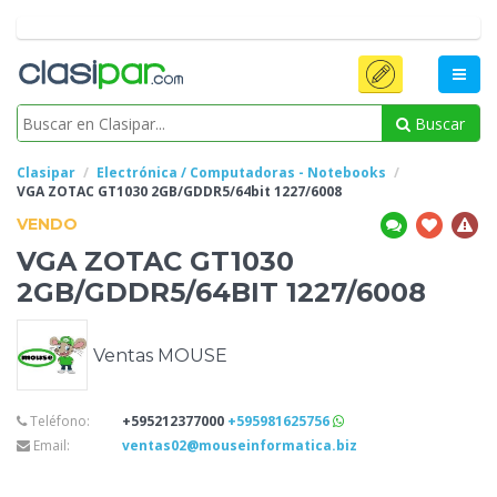
Buscar
Clasipar
Electrónica / Computadoras - Notebooks
VGA ZOTAC GT1030 2GB/GDDR5/64bit
1227/6008
VENDO
VGA ZOTAC GT1030
2GB/GDDR5/64BIT
1227/6008
Ventas MOUSE
Teléfono:
+595212377000
+595981625756
Email:
ventas02@mouseinformatica.biz