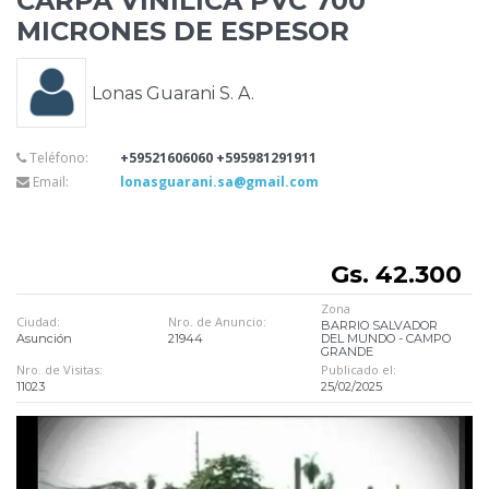
CARPA VINÌLICA PVC 700
MICRONES DE ESPESOR
Lonas Guarani S. A.
Teléfono:
+59521606060 +595981291911
Email:
lonasguarani.sa@gmail.com
Gs. 42.300
Zona
Ciudad:
Nro. de Anuncio:
BARRIO SALVADOR
Asunción
21944
DEL MUNDO - CAMPO
GRANDE
Nro. de Visitas:
Publicado el:
11023
25/02/2025