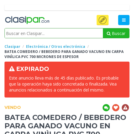
Buscar
Clasipar
Electrónica / Otros electrónica
BATEA COMEDERO / BEBEDERO
PARA GANADO VACUNO EN CARPA
VINÌLICA PVC 700 MICRONES DE ESPESOR
EXPIRADO
Este anuncio lleva más de 45 días publicado. Es probable
que la operación haya sido concretada o finalizada. Vea
anuncios relacionados a continuación del mismo.
VENDO
BATEA COMEDERO / BEBEDERO
PARA GANADO VACUNO EN