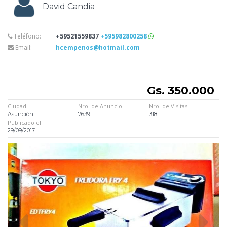
David Candia
Teléfono:
+59521559837
+595982800258
Email:
hcempenos@hotmail.com
Gs. 350.000
Ciudad:
Nro. de Anuncio:
Nro. de Visitas:
Asunción
7639
318
Publicado el:
29/09/2017