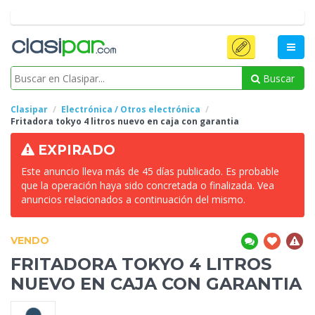
Buscar
Clasipar
Electrónica / Otros electrónica
Fritadora tokyo 4 litros
nuevo en caja con garantia
EXPIRADO
Este anuncio lleva más de 45 días publicado. Es probable
que la operación haya sido concretada o finalizada. Vea
anuncios relacionados a continuación del mismo.
VENDO
FRITADORA TOKYO 4 LITROS
NUEVO EN CAJA CON GARANTIA