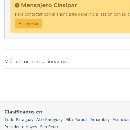
Mensajero Clasipar
Para contactar con el anunciante debe iniciar sesion con su c
Ingresar
Más anuncios relacionados
Clasificados en:
Todo Paraguay
Alto Paraguay
Alto Paraná
Amambay
Asunción
Presidente Hayes
San Pedro