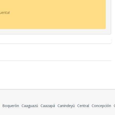
uenta!
Boquerón
Caaguazú
Caazapá
Canindeyú
Central
Concepción