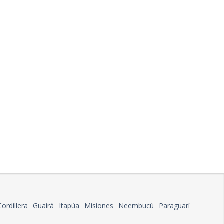
Cordillera
Guairá
Itapúa
Misiones
Ñeembucú
Paraguarí