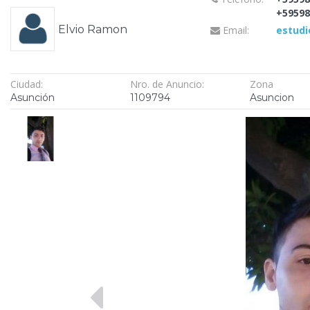
+59598
Elvio Ramon
Email:
estud
Ciudad:
Nro. de Anuncio:
Zona
Asunción
1109794
Asuncion