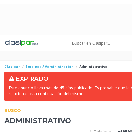
Clasipar
Empleos / Administración
Administrativo
EXPIRADO
Este anuncio lleva más de 45 días publicado. Es probable que la
relacionados a continuación del mismo.
BUSCO
ADMINISTRATIVO
Teléfono:
+59598