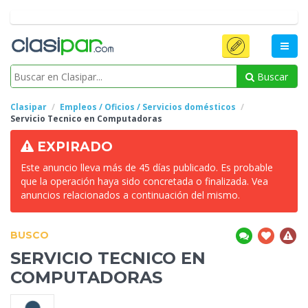
Buscar
Clasipar
Empleos / Oficios / Servicios domésticos
Servicio Tecnico
en Computadoras
EXPIRADO
Este anuncio lleva más de 45 días publicado. Es probable
que la operación haya sido concretada o finalizada. Vea
anuncios relacionados a continuación del mismo.
BUSCO
SERVICIO TECNICO
EN
COMPUTADORAS