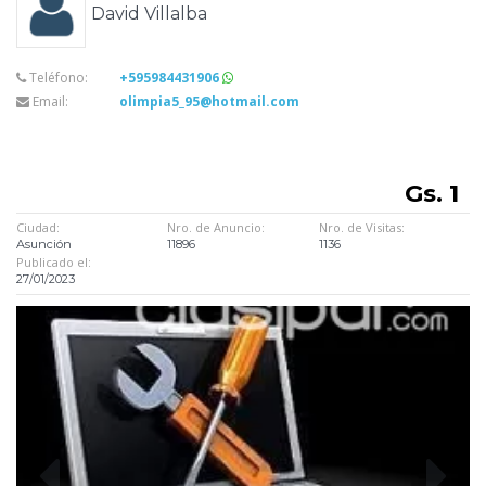
David Villalba
Teléfono:
+595984431906
Email:
olimpia5_95@hotmail.com
Gs. 1
Ciudad:
Nro. de Anuncio:
Nro. de Visitas:
Asunción
11896
1136
Publicado el:
27/01/2023