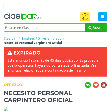
Buscar
Clasipar
Empleos / Otros empleos
Necesito Personal
Carpintero Oficial
EXPIRADO
Este anuncio lleva más de 45 días publicado. Es probable
que la operación haya sido concretada o finalizada. Vea
anuncios relacionados a continuación del mismo.
OFREZCO
NECESITO PERSONAL
CARPINTERO OFICIAL