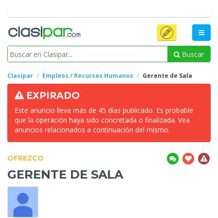
Buscar
Clasipar
Empleos / Recursos Humanos
Gerente de
Sala
EXPIRADO
Este anuncio lleva más de 45 días publicado. Es probable
que la operación haya sido concretada o finalizada. Vea
anuncios relacionados a continuación del mismo.
OFREZCO
GERENTE DE
SALA