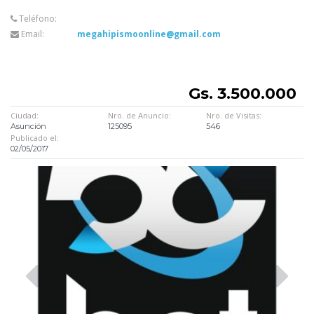
Teléfono:
Email:
megahipismoonline@gmail.com
Gs. 3.500.000
Ciudad:
Nro. de Anuncio:
Nro. de Visitas:
Asunción
125095
546
Publicado el:
02/05/2017