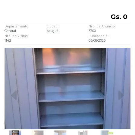
Gs. 0
Departamento:
Ciudad:
Nro. de Anuncio:
Central
Itauguá
3700
Nro. de Visitas:
Publicado el:
1142
03/08/2026