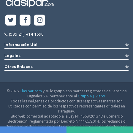
(595 21) 414 1690
Información Útil
Legales
Otros Enlaces
© 2026
Clasipar.com
y su logotipo son marcas registradas de Servicios
Digitales S.A. perteneciente al
Grupo A.J. Vierci.
Todas las imágenes de productos con sus respectivas marcas son
utilizadas con permiso de los respectivos representantes oficiales en
Paraguay.
Sitio web comercial adaptado a la Ley N° 4868/2013 "De Comercio
Electrónico", reglamentada por Decreto N° 1165/2014, los reclamos o
denuncias podrán efectuarse a la dirección electrónica del Ministerio de
Industria y Comercio:
infodgfdce@mic.gov.py