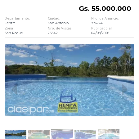
Gs. 55.000.000
Departamento:
Ciudad:
Nro. de Anuncio:
Central
San Antonio
776774
Zona
Nro. de Visitas:
Publicado el:
San Roque
25542
04/08/2026