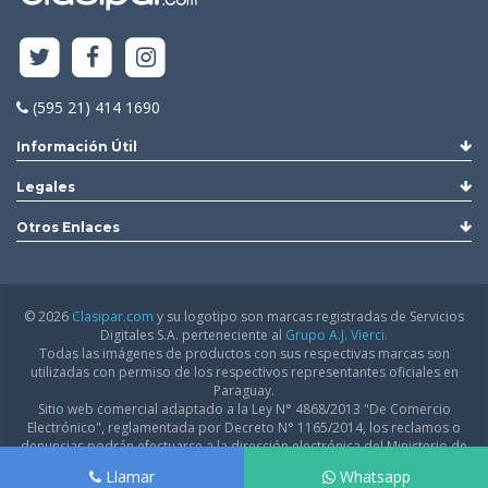
(595 21) 414 1690
Información Útil
Legales
Otros Enlaces
© 2026
Clasipar.com
y su logotipo son marcas registradas de Servicios
Digitales S.A. perteneciente al
Grupo A.J. Vierci.
Todas las imágenes de productos con sus respectivas marcas son
utilizadas con permiso de los respectivos representantes oficiales en
Paraguay.
Sitio web comercial adaptado a la Ley N° 4868/2013 "De Comercio
Electrónico", reglamentada por Decreto N° 1165/2014, los reclamos o
denuncias podrán efectuarse a la dirección electrónica del Ministerio de
Industria y Comercio:
infodgfdce@mic.gov.py
Llamar
Whatsapp