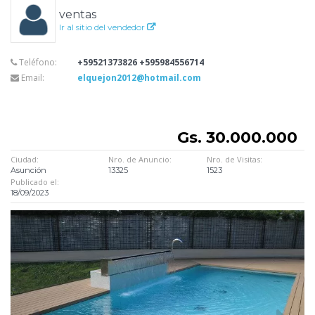
ventas
Ir al sitio del vendedor
Teléfono:
+59521373826 +595984556714
Email:
elquejon2012@hotmail.com
Gs. 30.000.000
Ciudad:
Nro. de Anuncio:
Nro. de Visitas:
Asunción
13325
1523
Publicado el:
18/09/2023