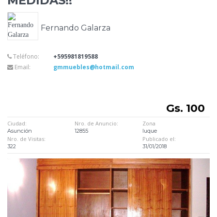
MEDIDAS!!
Fernando Galarza
Teléfono:
+595981819588
Email:
gmmuebles@hotmail.com
Gs. 100
Ciudad:
Nro. de Anuncio:
Zona
Asunción
12855
luque
Nro. de Visitas:
Publicado el:
322
31/01/2018