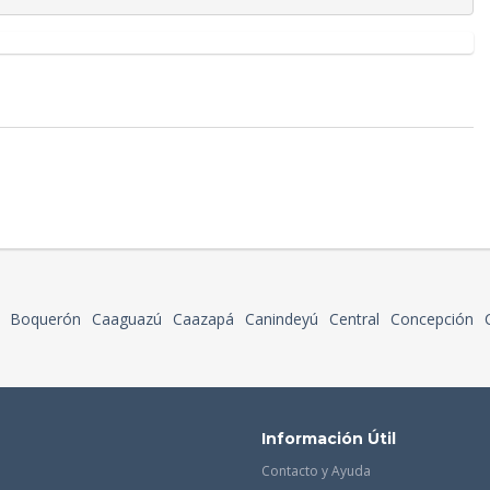
Boquerón
Caaguazú
Caazapá
Canindeyú
Central
Concepción
Información Útil
Contacto y Ayuda