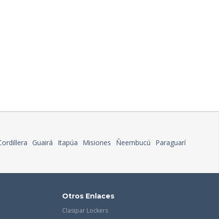
Cordillera
Guairá
Itapúa
Misiones
Ñeembucú
Paraguarí
Otros Enlaces
Clasipar Lockers