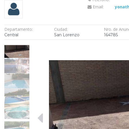
Email:
yonat
Departamento:
Ciudad:
Nro. de Anun
Central
San Lorenzo
164785