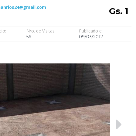
hanrios24@gmail.com
Gs. 1
cio:
Nro. de Visitas:
Publicado el:
56
09/03/2017