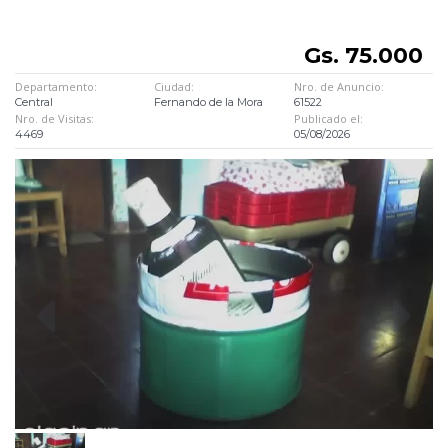
Gs. 75.000
Departamento:
Ciudad:
Nro. de Anuncio:
Central
Fernando de la Mora
61522
Nro. de Visitas:
Publicado el:
4469
05/08/2026