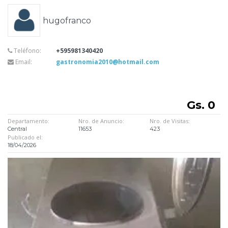
hugofranco
Teléfono:
+595981340420
Email:
gastronomia2010@hotmail.com
Gs. 0
Departamento:
Nro. de Anuncio:
Nro. de Visitas:
Central
11653
423
Publicado el:
18/04/2026