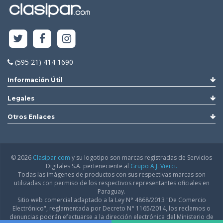
(595 21) 414 1690
Información Útil
Legales
Otros Enlaces
© 2026
Clasipar.com
y su logotipo son marcas registradas de Servicios
Digitales S.A. perteneciente al
Grupo A.J. Vierci.
Todas las imágenes de productos con sus respectivas marcas son
utilizadas con permiso de los respectivos representantes oficiales en
Paraguay.
Sitio web comercial adaptado a la Ley N° 4868/2013 "De Comercio
Electrónico", reglamentada por Decreto N° 1165/2014, los reclamos o
denuncias podrán efectuarse a la dirección electrónica del Ministerio de