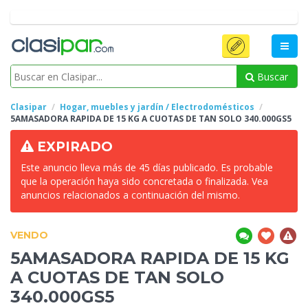
Buscar
Clasipar
Hogar, muebles y jardín / Electrodomésticos
5AMASADORA
RAPIDA DE 15 KG A CUOTAS DE TAN SOLO 340.000GS5
EXPIRADO
Este anuncio lleva más de 45 días publicado. Es probable
que la operación haya sido concretada o finalizada. Vea
anuncios relacionados a continuación del mismo.
VENDO
5AMASADORA
RAPIDA DE 15 KG
A CUOTAS DE TAN SOLO
340.000GS5