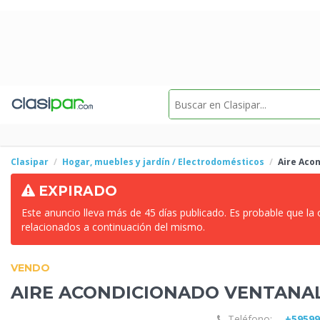
Clasipar
Hogar, muebles y jardín / Electrodomésticos
Aire Aco
EXPIRADO
Este anuncio lleva más de 45 días publicado. Es probable que la
relacionados a continuación del mismo.
VENDO
AIRE ACONDICIONADO
VENTANA
Teléfono:
+5959