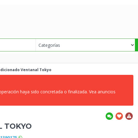
ndicionado
Ventanal Tokyo
 operación haya sido concretada o finalizada. Vea anuncios
L TOKYO
91390175