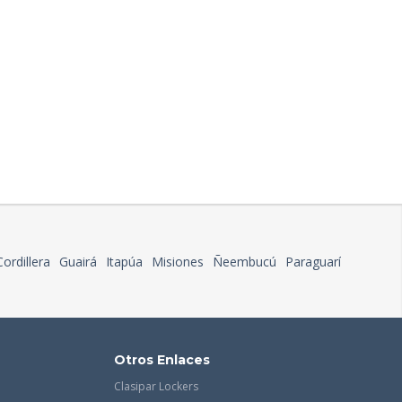
Cordillera
Guairá
Itapúa
Misiones
Ñeembucú
Paraguarí
Otros Enlaces
Clasipar Lockers