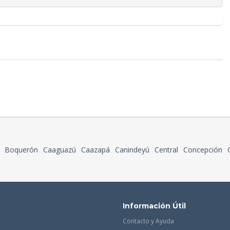
Boquerón
Caaguazú
Caazapá
Canindeyú
Central
Concepción
Información Útil
Contacto y Ayuda