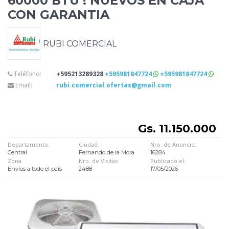
60000 BTU ! NUEVOS EN CAJA
CON GARANTIA
RUBI COMERCIAL
Teléfono:
+595213289328
+595981847724
+595981847724
Email:
rubi.comercial.ofertas@gmail.com
Gs. 11.150.000
Departamento:
Ciudad:
Nro. de Anuncio:
Central
Fernando de la Mora
16284
Zona
Nro. de Visitas:
Publicado el:
Envíos a todo el país
2488
17/05/2026