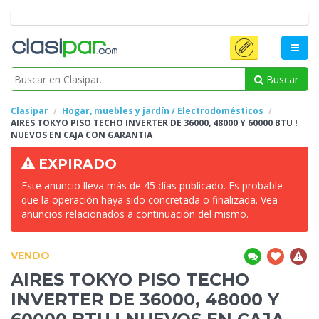
Buscar
Clasipar
Hogar, muebles y jardín / Electrodomésticos
AIRES TOKYO
PISO TECHO INVERTER DE 36000, 48000 Y 60000 BTU !
NUEVOS EN CAJA CON GARANTIA
EXPIRADO
Este anuncio lleva más de 45 días publicado. Es probable
que la operación haya sido concretada o finalizada. Vea
anuncios relacionados a continuación del mismo.
VENDO
AIRES TOKYO
PISO TECHO
INVERTER DE 36000, 48000 Y