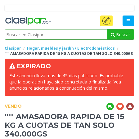
Buscar
Clasipar
Hogar, muebles y jardín / Electrodomésticos
''''' AMASADORA RAPIDA DE
15 KG A CUOTAS DE TAN SOLO 340.000GS
EXPIRADO
Este anuncio lleva más de 45 días publicado. Es probable
que la operación haya sido concretada o finalizada. Vea
anuncios relacionados a continuación del mismo.
VENDO
''''' AMASADORA RAPIDA DE
15
KG A CUOTAS DE TAN SOLO
340.000GS