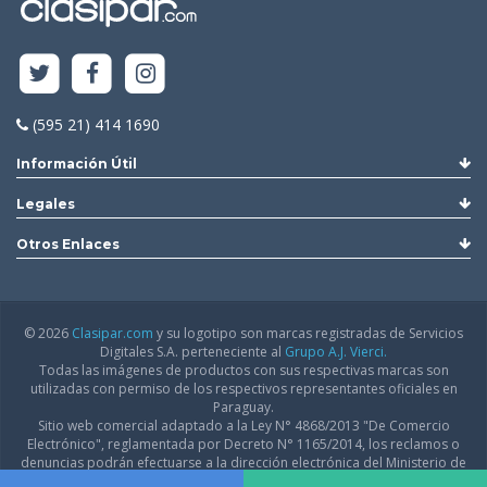
(595 21) 414 1690
Información Útil
Legales
Otros Enlaces
© 2026
Clasipar.com
y su logotipo son marcas registradas de Servicios
Digitales S.A. perteneciente al
Grupo A.J. Vierci.
Todas las imágenes de productos con sus respectivas marcas son
utilizadas con permiso de los respectivos representantes oficiales en
Paraguay.
Sitio web comercial adaptado a la Ley N° 4868/2013 "De Comercio
Electrónico", reglamentada por Decreto N° 1165/2014, los reclamos o
denuncias podrán efectuarse a la dirección electrónica del Ministerio de
Industria y Comercio:
infodgfdce@mic.gov.py