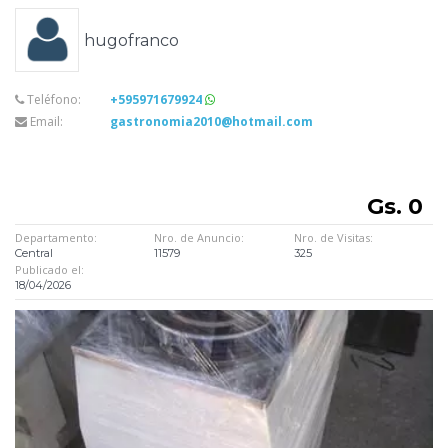
hugofranco
Teléfono:
+595971679924
Email:
gastronomia2010@hotmail.com
Gs. 0
Departamento:
Nro. de Anuncio:
Nro. de Visitas:
Central
11579
325
Publicado el:
18/04/2026