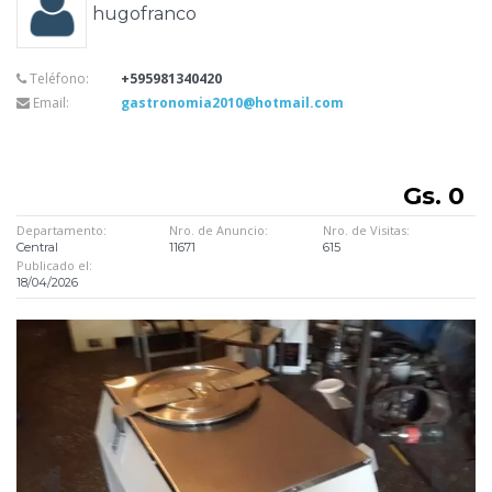
hugofranco
Teléfono:
+595981340420
Email:
gastronomia2010@hotmail.com
Gs. 0
Departamento:
Nro. de Anuncio:
Nro. de Visitas:
Central
11671
615
Publicado el:
18/04/2026