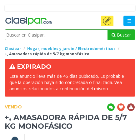
Buscar
Clasipar
Hogar, muebles y jardín / Electrodomésticos
+, Amasadora rápida de 5/7
kg monofásico
EXPIRADO
Este anuncio lleva más de 45 días publicado. Es probable
que la operación haya sido concretada o finalizada. Vea
anuncios relacionados a continuación del mismo.
VENDO
+, AMASADORA RÁPIDA DE 5/7
KG MONOFÁSICO