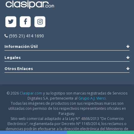
(595 21) 414 1690
Información Útil
Legales
Otros Enlaces
© 2026
Clasipar.com
y su logotipo son marcas registradas de Servicios
Digitales S.A. perteneciente al
Grupo A.J. Vierci.
Todas las imágenes de productos con sus respectivas marcas son
utilizadas con permiso de los respectivos representantes oficiales en
Paraguay.
Sitio web comercial adaptado a la Ley N° 4868/2013 "De Comercio
Electrónico", reglamentada por Decreto N° 1165/2014, los reclamos o
denuncias podrán efectuarse a la dirección electrónica del Ministerio de
Industria y Comercio:
infodgfdce@mic.gov.py