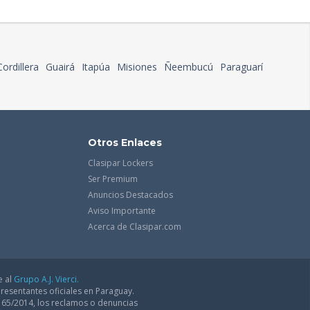
Cordillera
Guairá
Itapúa
Misiones
Ñeembucú
Paraguarí
Otros Enlaces
Clasipar Lockers
Ser Premium
Anuncios Destacados
Aviso Importante
Acerca de Clasipar.com
e al
Grupo A.J. Vierci.
resentantes oficiales en Paraguay.
165/2014, los reclamos o denuncias