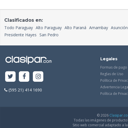
Clasificados en:
Todo Paraguay
Alto Paraguay
Alto Paraná
Amambay
Asunción
Presidente Hayes
San Pedro
Legales
Formas de pago
Reglas de Uso
Política de Priva
Advertencia Lega
(595 21) 414 1690
Política de Priv
© 2026
Clasipar.c
Todas las imágenes de productos 
Sitio web comercial adaptado a l