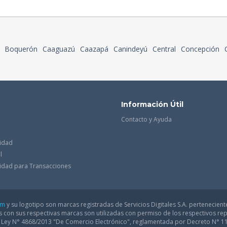
Boquerón
Caaguazú
Caazapá
Canindeyú
Central
Concepción
Información Útil
Contacto y Ayuda
cidad
l
acidad para Transacciones
om
y su logotipo son marcas registradas de Servicios Digitales S.A. pertenecient
con sus respectivas marcas son utilizadas con permiso de los respectivos rep
a Ley N° 4868/2013 "De Comercio Electrónico", reglamentada por Decreto N° 1