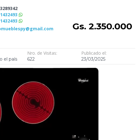
3289342
61432493
61432493
Gs. 2.350.000
romueblespy@gmail.com
Nro. de Visitas:
Publicado el:
o el país
622
23/03/2025