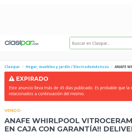
Clasipar
Hogar, muebles y jardín / Electrodomésticos
ANAFE WH
EXPIRADO
Este anuncio lleva más de 45 días publicado. Es probable que la
relacionados a continuación del mismo.
VENDO
ANAFE WHIRLPOOL VITROCERAMI
EN CAJA CON GARANTÍA!! DELIV