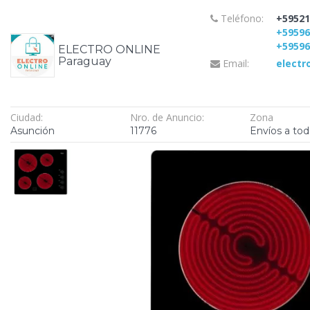
Teléfono:
+59521
+5959
+5959
ELECTRO ONLINE
Paraguay
Email:
elect
Ciudad:
Nro. de Anuncio:
Zona
Asunción
11776
Envíos a tod