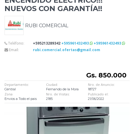
ENCENDIDO ELÉCTRICO!!!
NUEVOS CON GARANTÍA!!
RUBI COMERCIAL
Teléfono:
+595213289342
+595961432493
+595961432493
Email:
rubi.comercial.ofertas@gmail.com
Gs. 850.000
Departamento:
Ciudad:
Nro. de Anuncio:
Central
Fernando de la Mora
18727
Zona
Nro. de Visitas:
Publicado el:
Envios a Todo el pais
2185
21/06/2022