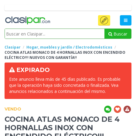
Buscar
Clasipar
Hogar, muebles y jardín / Electrodomésticos
COCINA
ATLAS MONACO DE 4 HORNALLAS INOX CON ENCENDIDO
ELÉCTRICO!!! NUEVOS CON GARANTÍA!!
EXPIRADO
Este anuncio lleva más de 45 días publicado. Es probable
que la operación haya sido concretada o finalizada. Vea
anuncios relacionados a continuación del mismo.
VENDO
COCINA
ATLAS MONACO DE 4
HORNALLAS INOX CON