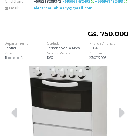
Teléfono:
+595213289342
+595961432493
+595961432493
Email:
electromueblespy@gmail.com
Gs. 750.000
Departamento:
Ciudad:
Nro. de Anuncio:
Central
Fernando de la Mora
11884
Zona
Nro. de Visitas:
Publicado el:
Todo el país
1037
23/07/2026