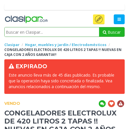
Buscar
Clasipar
Hogar, muebles y jardín / Electrodomésticos
CONGELADORES
ELECTROLUX DE 420 LITROS 2 TAPAS !! NUEVAS EN
CAJA CON 2 AÑOS GARANTIA!!
EXPIRADO
Este anuncio lleva más de 45 días publicado. Es probable
que la operación haya sido concretada o finalizada. Vea
anuncios relacionados a continuación del mismo.
VENDO
CONGELADORES
ELECTROLUX
DE 420 LITROS 2 TAPAS !!