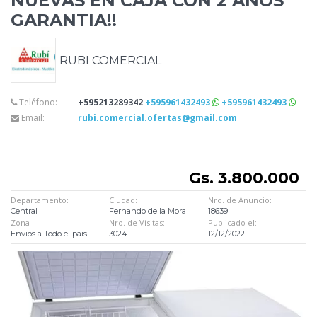
NUEVAS EN CAJA CON 2 AÑOS
GARANTIA!!
RUBI COMERCIAL
Teléfono:
+595213289342
+595961432493
+595961432493
Email:
rubi.comercial.ofertas@gmail.com
Gs. 3.800.000
Departamento:
Ciudad:
Nro. de Anuncio:
Central
Fernando de la Mora
18639
Zona
Nro. de Visitas:
Publicado el:
Envios a Todo el pais
3024
12/12/2022