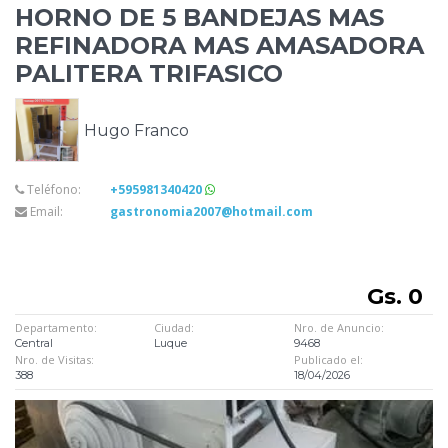
HORNO DE 5 BANDEJAS MAS
REFINADORA MAS
AMASADORA
PALITERA TRIFASICO
Hugo Franco
Teléfono:
+595981340420
Email:
gastronomia2007@hotmail.com
Gs. 0
Departamento:
Ciudad:
Nro. de Anuncio:
Central
Luque
9468
Nro. de Visitas:
Publicado el:
388
18/04/2026