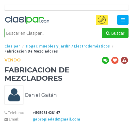
Buscar
Clasipar
Hogar, muebles y jardín / Electrodomésticos
Fabricacion
De Mezcladores
VENDO
FABRICACION
DE
MEZCLADORES
Daniel Gaitán
Teléfono:
+595981428147
Email:
gapropiedad@gmail.com