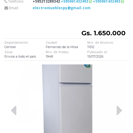
Teléfono:
+595213289342
+595961432493
+595961432493
Email:
electromueblespy@gmail.com
Gs. 1.650.000
Departamento:
Ciudad:
Nro. de Anuncio:
Central
Fernando de la Mora
11512
Zona
Nro. de Visitas:
Publicado el:
Envios a todo el país
1948
15/07/2026