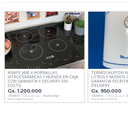
ANAFE JAM 4 HORNALLAS
TERMOCALEFON M
VITROCERÁMICAS !! NUEVOS EN CAJA
LITROS !! NUEVOS
CON GARANTÍA !! DELIVERY SIN
GARANTIA ESCRIT
COSTO
DELIVERY
Gs. 1.200.000
Gs. 950.000
VENDO
| Ofrecido por:
Particular
|
VENDO
| Ofrecido por:
Electrodomésticos
Electrodomésticos