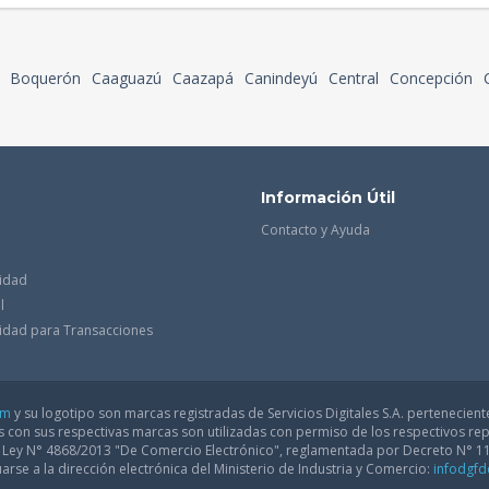
Boquerón
Caaguazú
Caazapá
Canindeyú
Central
Concepción
Información Útil
Contacto y Ayuda
cidad
l
acidad para Transacciones
om
y su logotipo son marcas registradas de Servicios Digitales S.A. pertenecient
con sus respectivas marcas son utilizadas con permiso de los respectivos rep
a Ley N° 4868/2013 "De Comercio Electrónico", reglamentada por Decreto N° 1
arse a la dirección electrónica del Ministerio de Industria y Comercio:
infodgf