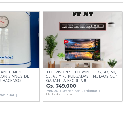
ANCHINI 30
TELEVISORES LED WIN DE 32, 43, 50,
 CON 3 AÑOS DE
55, 65 Y 75 PULGADAS !! NUEVOS CON
A! HACEMOS
GARANTIA ESCRITA !!
Gs. 749.000
VENDO
| Ofrecido por:
Particular
|
Electrodomésticos
Particular
|