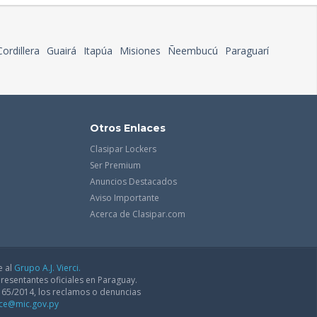
Cordillera
Guairá
Itapúa
Misiones
Ñeembucú
Paraguarí
Otros Enlaces
Clasipar Lockers
Ser Premium
Anuncios Destacados
Aviso Importante
Acerca de Clasipar.com
e al
Grupo A.J. Vierci.
resentantes oficiales en Paraguay.
165/2014, los reclamos o denuncias
dce@mic.gov.py