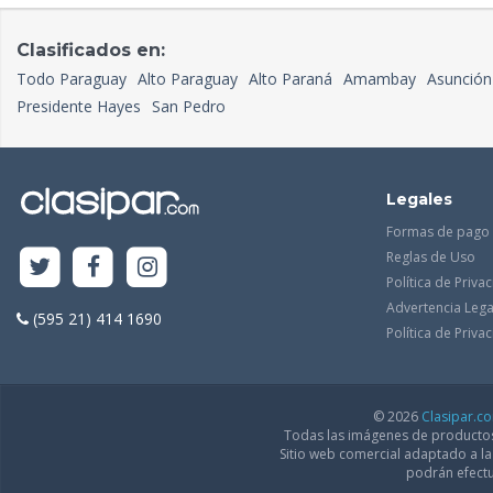
Clasificados en:
Todo Paraguay
Alto Paraguay
Alto Paraná
Amambay
Asunción
Presidente Hayes
San Pedro
Legales
Formas de pago
Reglas de Uso
Política de Priva
Advertencia Lega
(595 21) 414 1690
Política de Priv
© 2026
Clasipar.c
Todas las imágenes de productos 
Sitio web comercial adaptado a l
podrán efectu