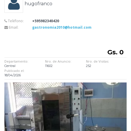
hugofranco
Teléfono:
+595982340420
Email:
gastronomia2010@hotmail.com
Gs. 0
Departamento:
Nro. de Anuncio:
Nro. de Visitas:
Central
11602
252
Publicado el:
18/04/2026