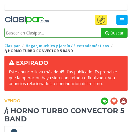
Buscar
Clasipar
Hogar, muebles y jardín / Electrodomésticos
/¡ HORNO TURBO
CONVECTOR 5 BAND
EXPIRADO
Este anuncio lleva más de 45 días publicado. Es probable
que la operación haya sido concretada o finalizada. Vea
anuncios relacionados a continuación del mismo.
VENDO
/¡ HORNO TURBO
CONVECTOR 5
BAND