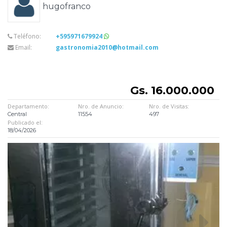
hugofranco
Teléfono:
+595971679924
Email:
gastronomia2010@hotmail.com
Gs. 16.000.000
Departamento:
Nro. de Anuncio:
Nro. de Visitas:
Central
11554
497
Publicado el:
18/04/2026