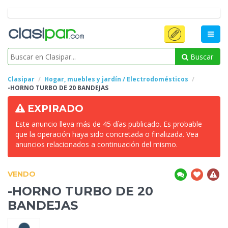
Buscar
Clasipar
Hogar, muebles y jardín / Electrodomésticos
-HORNO TURBO DE
20 BANDEJAS
EXPIRADO
Este anuncio lleva más de 45 días publicado. Es probable
que la operación haya sido concretada o finalizada. Vea
anuncios relacionados a continuación del mismo.
VENDO
-HORNO TURBO DE
20
BANDEJAS