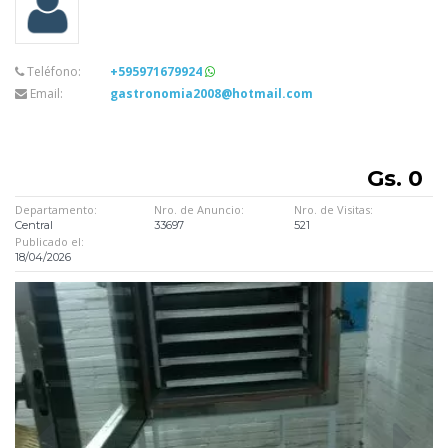
Teléfono:
+595971679924
Email:
gastronomia2008@hotmail.com
Gs. 0
Departamento:
Nro. de Anuncio:
Nro. de Visitas:
Central
33697
521
Publicado el:
18/04/2026