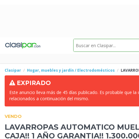
Clasipar
Hogar, muebles y jardín / Electrodomésticos
LAVARROP
EXPIRADO
Este anuncio lleva más de 45 días publicado. Es probable que la
relacionados a continuación del mismo.
VENDO
LAVARROPAS AUTOMATICO MUELLE
CAJA!! 1 AÑO
GARANTIA!! 1.300.00