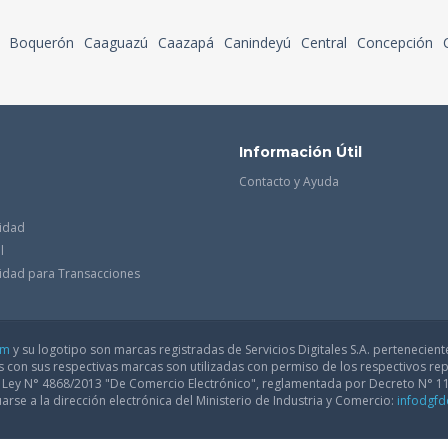
Boquerón
Caaguazú
Caazapá
Canindeyú
Central
Concepción
Información Útil
Contacto y Ayuda
cidad
l
acidad para Transacciones
om
y su logotipo son marcas registradas de Servicios Digitales S.A. pertenecient
con sus respectivas marcas son utilizadas con permiso de los respectivos rep
a Ley N° 4868/2013 "De Comercio Electrónico", reglamentada por Decreto N° 1
arse a la dirección electrónica del Ministerio de Industria y Comercio:
infodgf