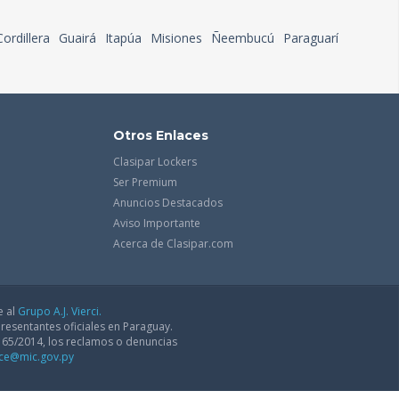
Cordillera
Guairá
Itapúa
Misiones
Ñeembucú
Paraguarí
Otros Enlaces
Clasipar Lockers
Ser Premium
Anuncios Destacados
Aviso Importante
Acerca de Clasipar.com
e al
Grupo A.J. Vierci.
resentantes oficiales en Paraguay.
165/2014, los reclamos o denuncias
dce@mic.gov.py