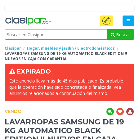
Buscar
Clasipar
Hogar, muebles y jardín / Electrodomésticos
LAVARROPAS SAMSUNG DE 19 KG AUTOMATICO BLACK EDITION
!!
NUEVOS EN CAJA CON GARANTIA
EXPIRADO
Este anuncio lleva más de 45 días publicado. Es probable
que la operación haya sido concretada o finalizada. Vea
anuncios relacionados a continuación del mismo.
VENDO
LAVARROPAS SAMSUNG DE 19
KG AUTOMATICO BLACK