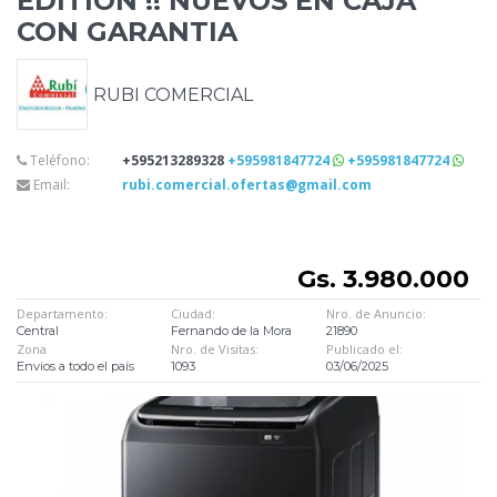
EDITION
!! NUEVOS EN CAJA
CON GARANTIA
RUBI COMERCIAL
Teléfono:
+595213289328
+595981847724
+595981847724
Email:
rubi.comercial.ofertas@gmail.com
Gs. 3.980.000
Departamento:
Ciudad:
Nro. de Anuncio:
Central
Fernando de la Mora
21890
Zona
Nro. de Visitas:
Publicado el:
Envios a todo el país
1093
03/06/2025