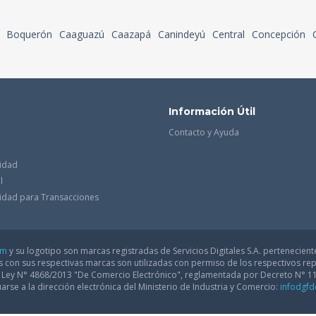
Boquerón
Caaguazú
Caazapá
Canindeyú
Central
Concepción
Información Útil
Contacto y Ayuda
cidad
l
acidad para Transacciones
om
y su logotipo son marcas registradas de Servicios Digitales S.A. pertenecient
con sus respectivas marcas son utilizadas con permiso de los respectivos rep
a Ley N° 4868/2013 "De Comercio Electrónico", reglamentada por Decreto N° 1
arse a la dirección electrónica del Ministerio de Industria y Comercio:
infodgf