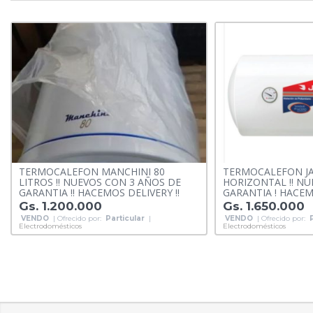
TERMOCALEFON MANCHINI 80
TERMOCALEFON JA
LITROS !! NUEVOS CON 3 AÑOS DE
HORIZONTAL !! NU
GARANTIA !! HACEMOS DELIVERY !!
GARANTIA ! HACEM
Gs. 1.200.000
Gs. 1.650.000
VENDO
| Ofrecido por:
Particular
|
VENDO
| Ofrecido por:
Electrodomésticos
Electrodomésticos