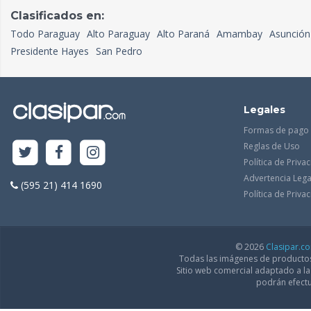
Clasificados en:
Todo Paraguay
Alto Paraguay
Alto Paraná
Amambay
Asunción
Presidente Hayes
San Pedro
Legales
Formas de pago
Reglas de Uso
Política de Priva
Advertencia Lega
(595 21) 414 1690
Política de Priv
© 2026
Clasipar.c
Todas las imágenes de productos 
Sitio web comercial adaptado a l
podrán efectu