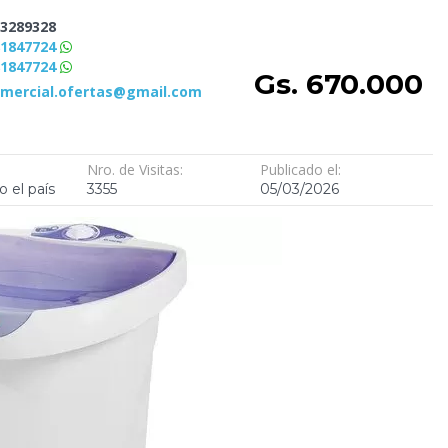
3289328
81847724
81847724
Gs. 670.000
omercial.ofertas@gmail.com
Nro. de Visitas:
Publicado el:
o el país
3355
05/03/2026