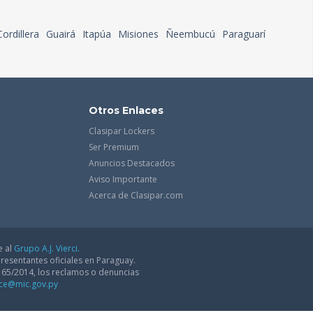
Cordillera
Guairá
Itapúa
Misiones
Ñeembucú
Paraguarí
Otros Enlaces
Clasipar Lockers
Ser Premium
Anuncios Destacados
Aviso Importante
Acerca de Clasipar.com
e al
Grupo A.J. Vierci.
resentantes oficiales en Paraguay.
165/2014, los reclamos o denuncias
dce@mic.gov.py