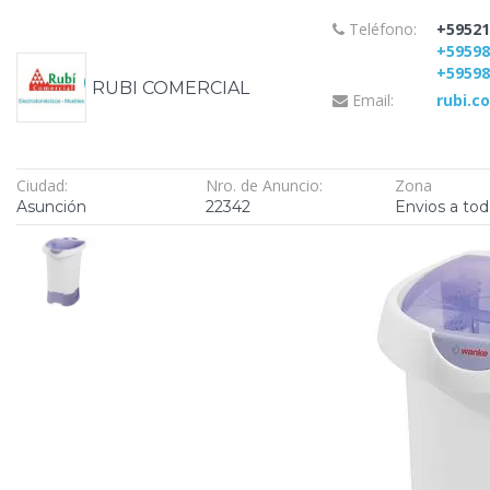
Teléfono:
+59521
+5959
+5959
RUBI COMERCIAL
Email:
rubi.c
Ciudad:
Nro. de Anuncio:
Zona
Asunción
22342
Envios a tod