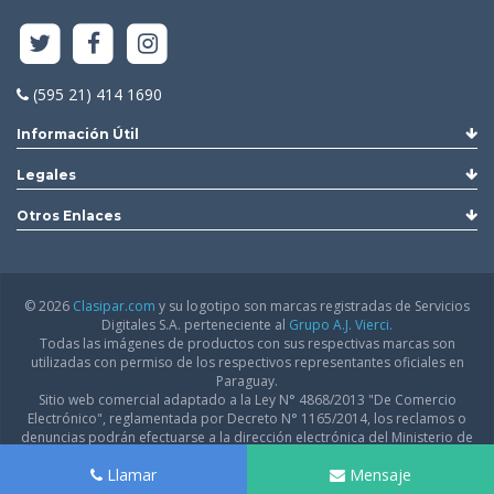
(595 21) 414 1690
Información Útil
Legales
Otros Enlaces
© 2026
Clasipar.com
y su logotipo son marcas registradas de Servicios
Digitales S.A. perteneciente al
Grupo A.J. Vierci.
Todas las imágenes de productos con sus respectivas marcas son
utilizadas con permiso de los respectivos representantes oficiales en
Paraguay.
Sitio web comercial adaptado a la Ley N° 4868/2013 "De Comercio
Electrónico", reglamentada por Decreto N° 1165/2014, los reclamos o
denuncias podrán efectuarse a la dirección electrónica del Ministerio de
Industria y Comercio:
infodgfdce@mic.gov.py
Llamar
Mensaje