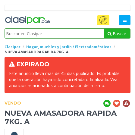
Buscar
Clasipar
Hogar, muebles y jardín / Electrodomésticos
NUEVA AMASADORA RAPIDA 7KG.
A
EXPIRADO
Este anuncio lleva más de 45 días publicado. Es probable
que la operación haya sido concretada o finalizada. Vea
anuncios relacionados a continuación del mismo.
VENDO
NUEVA AMASADORA RAPIDA
7KG.
A