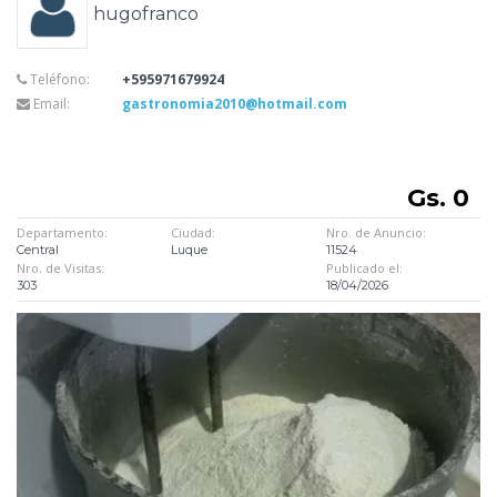
hugofranco
Teléfono:
+595971679924
Email:
gastronomia2010@hotmail.com
Gs. 0
Departamento:
Ciudad:
Nro. de Anuncio:
Central
Luque
11524
Nro. de Visitas:
Publicado el:
303
18/04/2026