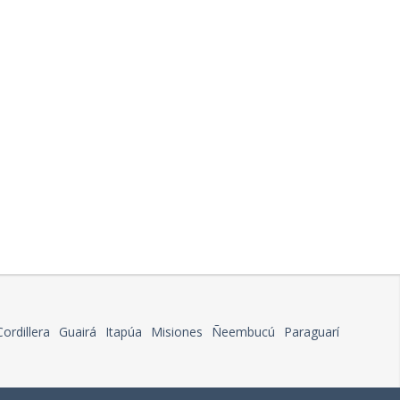
Cordillera
Guairá
Itapúa
Misiones
Ñeembucú
Paraguarí