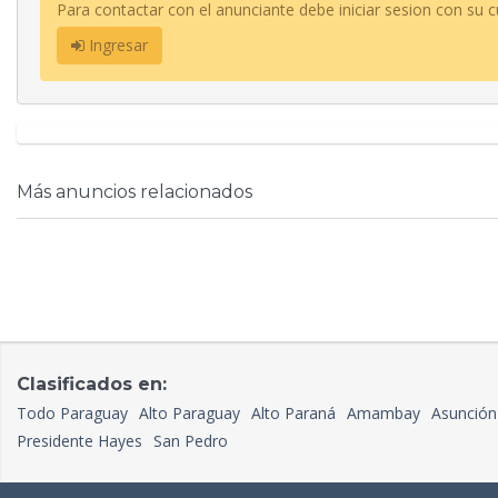
Para contactar con el anunciante debe iniciar sesion con su c
Ingresar
Más anuncios relacionados
Clasificados en:
Todo Paraguay
Alto Paraguay
Alto Paraná
Amambay
Asunción
Presidente Hayes
San Pedro