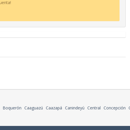
uenta!
Boquerón
Caaguazú
Caazapá
Canindeyú
Central
Concepción