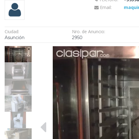
Email:
maqui
Ciudad:
Nro. de Anuncio:
Asunción
2950