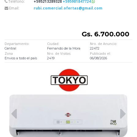
Teléfono:
+595213289328
+595981847724
Email:
rubi.comercial.ofertas@gmail.com
Gs. 6.700.000
Departamento:
Ciudad:
Nro. de Anuncio:
Central
Fernando de la Mora
22472
Zona
Nro. de Visitas:
Publicado el:
Envios a todo el país
2419
06/08/2026