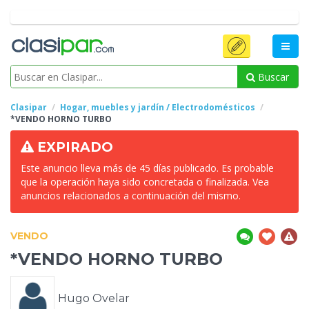
Buscar
Clasipar
Hogar, muebles y jardín / Electrodomésticos
*VENDO HORNO
TURBO
EXPIRADO
Este anuncio lleva más de 45 días publicado. Es probable
que la operación haya sido concretada o finalizada. Vea
anuncios relacionados a continuación del mismo.
VENDO
*VENDO HORNO
TURBO
Hugo Ovelar