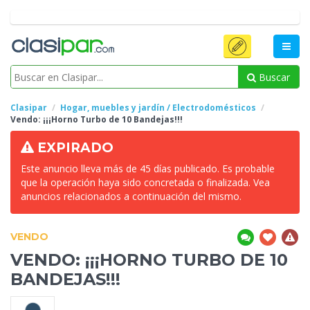
Buscar
Clasipar
Hogar, muebles y jardín / Electrodomésticos
Vendo:
¡¡¡Horno Turbo de 10 Bandejas!!!
EXPIRADO
Este anuncio lleva más de 45 días publicado. Es probable
que la operación haya sido concretada o finalizada. Vea
anuncios relacionados a continuación del mismo.
VENDO
VENDO:
¡¡¡HORNO TURBO DE 10
BANDEJAS!!!