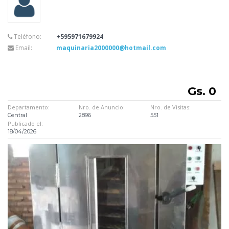
Teléfono:
+595971679924
Email:
maquinaria2000000@hotmail.com
Gs. 0
Departamento:
Nro. de Anuncio:
Nro. de Visitas:
Central
2896
551
Publicado el:
18/04/2026