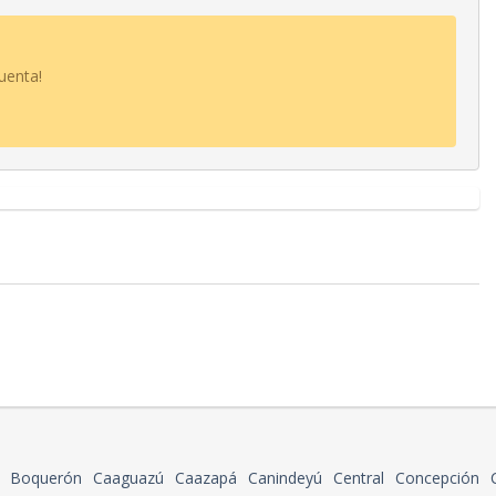
uenta!
Boquerón
Caaguazú
Caazapá
Canindeyú
Central
Concepción