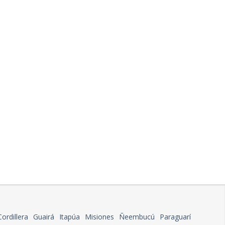
Cordillera
Guairá
Itapúa
Misiones
Ñeembucú
Paraguarí