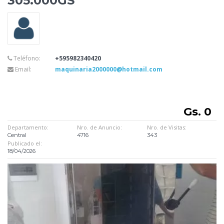
305.000GS
Teléfono:
+595982340420
Email:
maquinaria2000000@hotmail.com
Gs. 0
Departamento:
Nro. de Anuncio:
Nro. de Visitas:
Central
4716
343
Publicado el:
18/04/2026