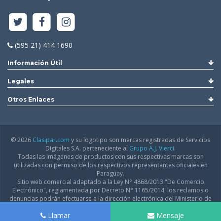
(595 21) 414 1690
Información Útil
Legales
Otros Enlaces
© 2026
Clasipar.com
y su logotipo son marcas registradas de Servicios
Digitales S.A. perteneciente al
Grupo A.J. Vierci.
Todas las imágenes de productos con sus respectivas marcas son
utilizadas con permiso de los respectivos representantes oficiales en
Paraguay.
Sitio web comercial adaptado a la Ley N° 4868/2013 "De Comercio
Electrónico", reglamentada por Decreto N° 1165/2014, los reclamos o
denuncias podrán efectuarse a la dirección electrónica del Ministerio de
Industria y Comercio:
infodgfdce@mic.gov.py
Llamar
Mensaje