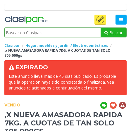
Buscar
Clasipar
Hogar, muebles y jardín / Electrodomésticos
,x NUEVA
AMASADORA RAPIDA 7KG. A CUOTAS DE TAN SOLO
305.000gs
EXPIRADO
Este anuncio lleva más de 45 días publicado. Es probable
que la operación haya sido concretada o finalizada. Vea
anuncios relacionados a continuación del mismo.
VENDO
,X NUEVA
AMASADORA RAPIDA
7KG. A CUOTAS DE TAN SOLO