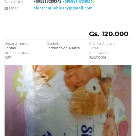
Teléfono:
+595213289342
+595961432493
Email:
electromueblespy@gmail.com
Gs. 120.000
Departamento:
Ciudad:
Nro. de Anuncio:
Central
Fernando de la Mora
12390
Nro. de Visitas:
Publicado el:
1037
30/07/2026