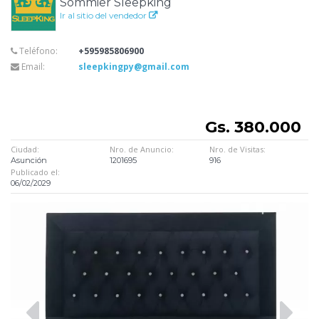
Sommier Sleepking
Ir al sitio del vendedor
Teléfono:
+595985806900
Email:
sleepkingpy@gmail.com
Gs. 380.000
Ciudad:
Nro. de Anuncio:
Nro. de Visitas:
Asunción
1201695
916
Publicado el:
06/02/2029