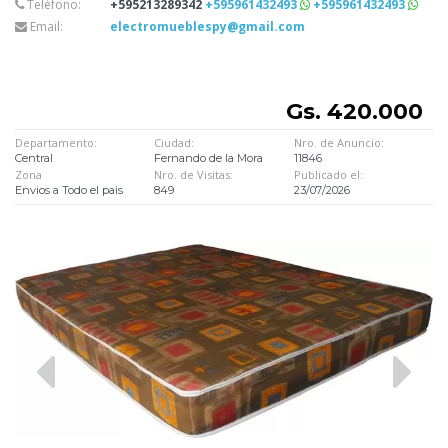
Teléfono:
+595213289342
+595961432493
+595961432493
Email:
electromueblespy@gmail.com
Gs. 420.000
Departamento:
Ciudad:
Nro. de Anuncio:
Central
Fernando de la Mora
11846
Zona
Nro. de Visitas:
Publicado el:
Envios a Todo el pais
849
23/07/2026