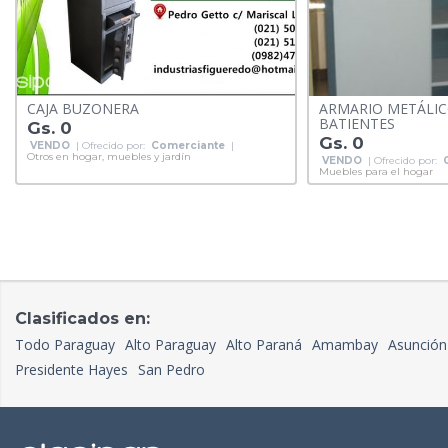
CAJA BUZONERA
ARMARIO METÁLIC
BATIENTES
Gs. 0
Gs. 0
VENDO
| Ofrecido por:
Comerciante
|
Otros en hogar, muebles y jardín
VENDO
| Ofrecido por:
Muebles para el hogar
Clasificados en:
Todo Paraguay
Alto Paraguay
Alto Paraná
Amambay
Asunción
Presidente Hayes
San Pedro