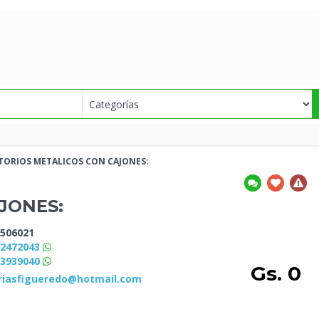
ITORIOS
METALICOS CON CAJONES:
JONES:
506021
82472043
83939040
Gs. 0
riasfigueredo@hotmail.com