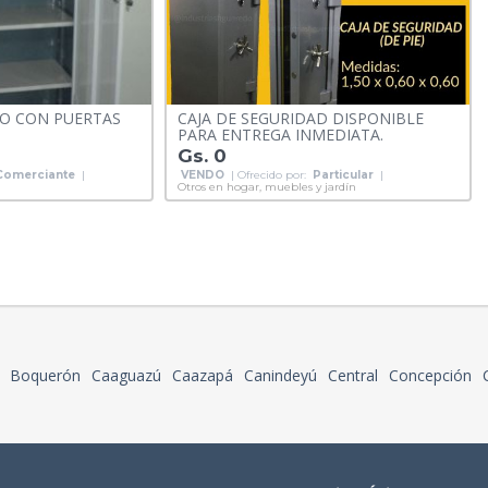
O CON PUERTAS
CAJA DE SEGURIDAD DISPONIBLE
PARA ENTREGA INMEDIATA.
Gs. 0
Comerciante
|
VENDO
| Ofrecido por:
Particular
|
Otros en hogar, muebles y jardín
Boquerón
Caaguazú
Caazapá
Canindeyú
Central
Concepción