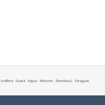
Cordillera
Guairá
Itapúa
Misiones
Ñeembucú
Paraguarí