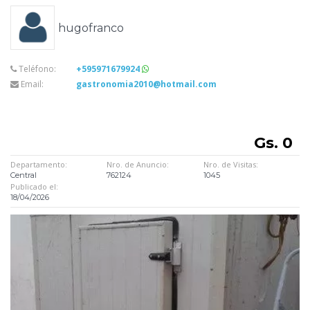
hugofranco
Teléfono:
+595971679924
Email:
gastronomia2010@hotmail.com
Gs. 0
Departamento:
Nro. de Anuncio:
Nro. de Visitas:
Central
762124
1045
Publicado el:
18/04/2026