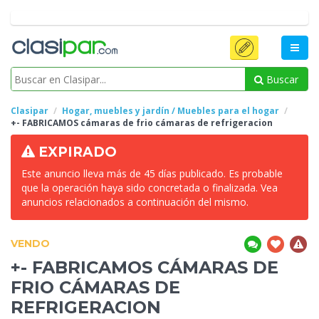
Buscar
Clasipar
Hogar, muebles y jardín / Muebles para el hogar
+- FABRICAMOS cámaras de
frio cámaras de refrigeracion
EXPIRADO
Este anuncio lleva más de 45 días publicado. Es probable
que la operación haya sido concretada o finalizada. Vea
anuncios relacionados a continuación del mismo.
VENDO
+- FABRICAMOS CÁMARAS DE
FRIO CÁMARAS DE
REFRIGERACION