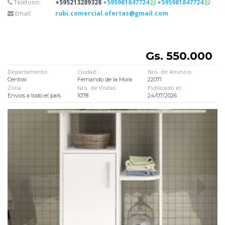
Teléfono:
+595213289328
+595981847724
+595981847724
Email:
rubi.comercial.ofertas@gmail.com
Gs. 550.000
Departamento:
Ciudad:
Nro. de Anuncio:
Central
Fernando de la Mora
22071
Zona
Nro. de Visitas:
Publicado el:
Envios a todo el país
1078
24/07/2026