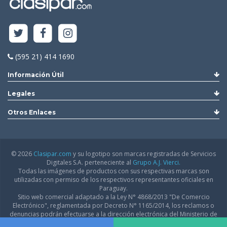
(595 21) 414 1690
Información Útil
Legales
Otros Enlaces
© 2026
Clasipar.com
y su logotipo son marcas registradas de Servicios
Digitales S.A. perteneciente al
Grupo A.J. Vierci.
Todas las imágenes de productos con sus respectivas marcas son
utilizadas con permiso de los respectivos representantes oficiales en
Paraguay.
Sitio web comercial adaptado a la Ley N° 4868/2013 "De Comercio
Electrónico", reglamentada por Decreto N° 1165/2014, los reclamos o
denuncias podrán efectuarse a la dirección electrónica del Ministerio de
Industria y Comercio:
infodgfdce@mic.gov.py