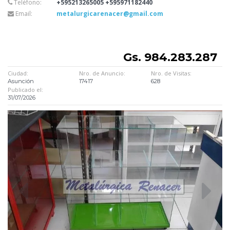
Teléfono:
+595213265005 +595971182440
Email:
metalurgicarenacer@gmail.com
Gs. 984.283.287
Ciudad:
Nro. de Anuncio:
Nro. de Visitas:
Asunción
17417
628
Publicado el:
31/07/2026